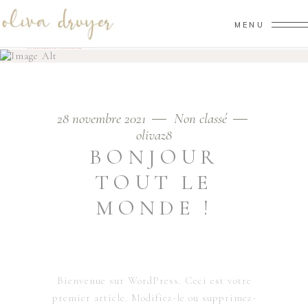
MENU
PHOTOGRAPHE MARIAGE FAMILLE MONTPELLIER HÉRAULT GARD
Home
/
Non classé
/
Bonjour tout le monde !
28 novembre 2021
Non classé
olivaz8
BONJOUR
TOUT LE
MONDE !
Bienvenue sur WordPress. Ceci est votre
premier article. Modifiez-le ou supprimez-