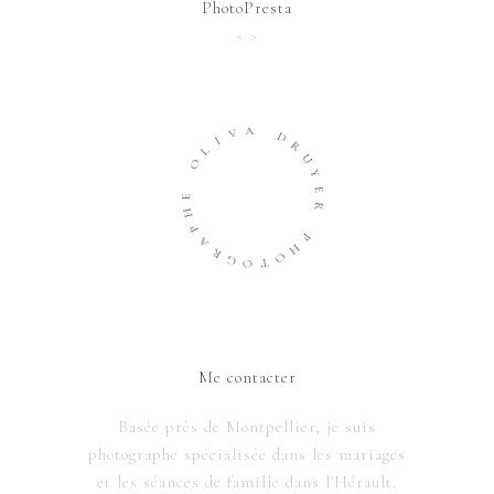
« >
A
V
D
I
L
R
O
U
Y
E
E
H
R
P
A
P
R
H
G
O
O
T
Me contacter
Basée près de Montpellier, je suis
photographe spécialisée dans les mariages
et les séances de famille dans l'Hérault.