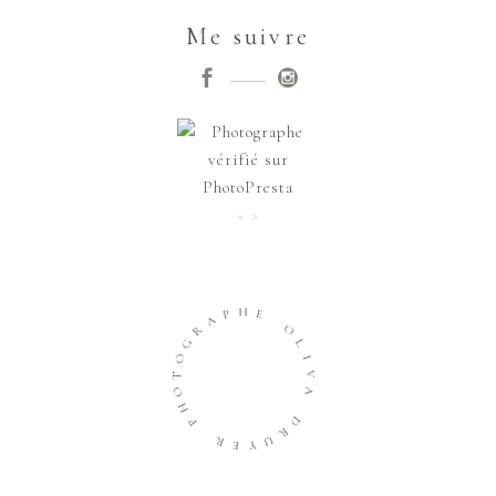
Me suivre
« >
H
P
E
A
R
O
G
L
O
I
T
V
O
A
H
P
D
R
R
U
E
Y